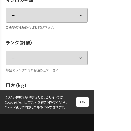
ご希望の種類あればお選び下さい。
ランク（評価）
希望のランクがあれば選択して下さい
目方（ｋｇ）
よりよい体験を提供するため、当サイトでは
Cookieを使用します。引き続き閲覧する場合、
OK
Cookie使用に同意したものとみなされます。
マグロの目方の約半分（頭の部分や血合い、骨、皮等除き）
が正味食べられる量だとお考えください。